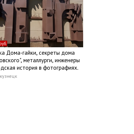
руб.
ка Дома-гайки, секреты дома
овского", металлурги, инженеры
одская история в фотографиях.
окузнецк