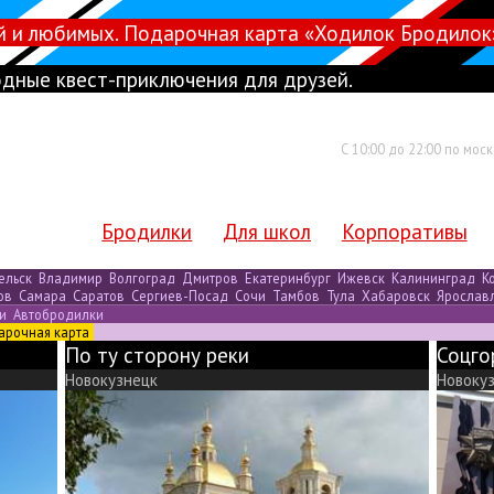
й и любимых. Подарочная карта «Ходилок Бродилок
дные квест-приключения для друзей.
С 10:00 до 22:00 по мос
Бродилки
Для школ
Корпоративы
ельск
Владимир
Волгоград
Дмитров
Екатеринбург
Ижевск
Калининград
К
ов
Самара
Саратов
Сергиев-Посад
Сочи
Тамбов
Тула
Хабаровск
Ярослав
ки
Автобродилки
арочная карта
По ту сторону реки
Соцго
Новокузнецк
Новоку