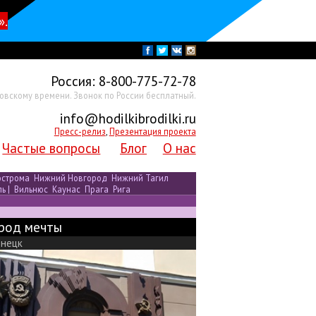
».
Россия:
8-800-775-72-78
ковскому времени. Звонок по России бесплатный.
info@hodilkibrodilki.ru
Пресс-релиз
,
Презентация проекта
Частые вопросы
Блог
О нас
острома
Нижний Новгород
Нижний Тагил
ль
|
Вильнюс
Каунас
Прага
Рига
род мечты
знецк