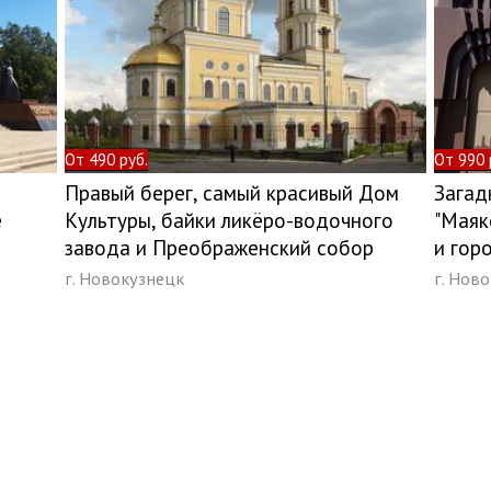
От 490 руб.
От 990 
Правый берег, самый красивый Дом
Загад
е
Культуры, байки ликёро-водочного
"Маяк
завода и Преображенский собор
и гор
г. Новокузнецк
г. Нов