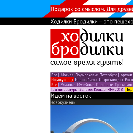
Подарок со смыслом. Для друзе
Ходилки Бродилки — это пешехо
Все
|
Москва
Подмосковье
Петербург
|
Арханг
Новокузнецк
Новосибирск
Петрозаводск
Рост
Все
|
Уличные
Музейные
Парковые
Прокатил
Год литературы
Золотое Кольцо
FIFA 2018
Под
Идём на восток
Новокузнецк