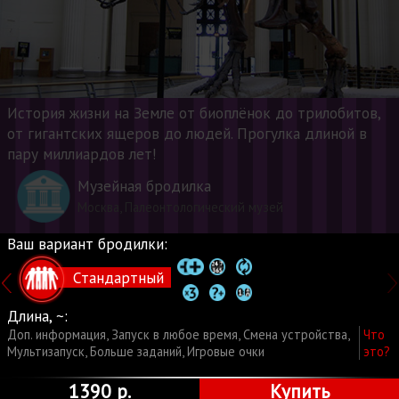
История жизни на Земле от биоплёнок до трилобитов,
от гигантских ящеров до людей. Прогулка длиной в
пару миллиардов лет!
Музейная бродилка
Москва, Палеонтологический музей
Ваш вариант бродилки:
Стандартный
Длина, ~:
Доп. информация
,
Запуск в любое время
,
Смена устройства
,
Что
Мультизапуск
,
Больше заданий
,
Игровые очки
это?
1390 р.
Купить