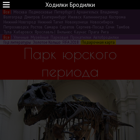
Ходилки Бродилки
Все
|
Москва
Подмосковье
Петербург
|
Архангельск
Владимир
Волгоград
Дмитров
Екатеринбург
Ижевск
Калининград
Кострома
Нижний Новгород
Нижний Тагил
Новокузнецк
Новосибирск
Петрозаводск
Ростов
Самара
Саратов
Сергиев-Посад
Сочи
Тамбов
Тула
Хабаровск
Ярославль
|
Вильнюс
Каунас
Прага
Рига
Все
|
Уличные
Музейные
Парковые
Прокатилки
Автобродилки
Год литературы
Золотое Кольцо
FIFA 2018
Подарочная карта
Парк юрского
периода