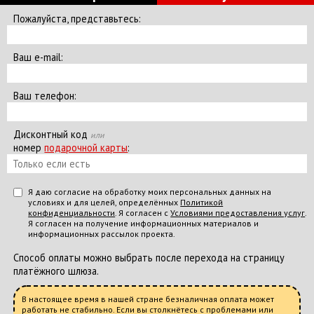
Пожалуйста, представьтесь:
Старт:
Москва, м. Коньково / м. Тёплый стан, ул.
Ваш e-mail:
Профсоюзная, д. 123
(10 мин. пешком от метро)
Ваш телефон:
Финал:
В музее
Когда играть:
с 11:00 до 18:00.
Дисконтный код
или
Летний режим: с 11:00 до 15:00.
номер
подарочной карты
:
По понедельникам и вторникам музей закрыт.
Кассы музея и вход на экспозицию работают до 17:15
Я даю согласие на обработку моих персональных данных на
условиях и для целей, определённых
Политикой
Доп. расходы:
Входные билеты в музей:
конфиденциальности
. Я согласен с
Условиями предоставления услуг
.
Взрослый билет — 400 р.
Я согласен на получение информационных материалов и
информационных рассылок проекта.
Льготный билет — 200 р.
Дошкольники — бесплатно.
Способ оплаты можно выбрать после перехода на страницу
платёжного шлюза.
Некоммерческая фото и видеосъемка —
Бесплатно.
Велодоступность:
Перед музеем есть велопарковка.
В настоящее время в нашей стране безналичная оплата может
работать не стабильно. Если вы столкнётесь с проблемами или