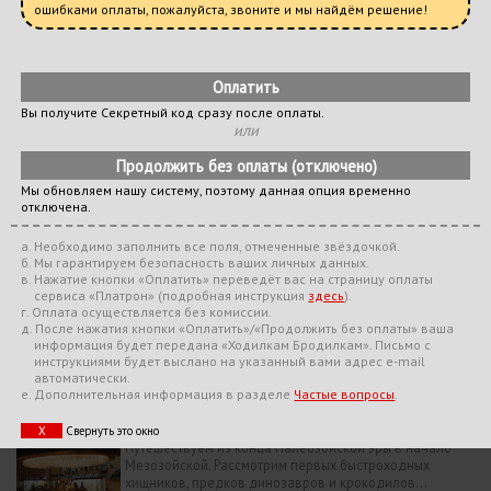
ошибками оплаты, пожалуйста, звоните и мы найдём решение!
Примечание:
Пожалуйста, уточните график работы и
цену билетов на
сайте
музея.
Важная информация:
Внимание! В связи с ситуацией с
коронавирусом музеи могут работать в особом режиме, а
Вы получите Секретный код сразу после оплаты.
или
экспозиции могут быть частично недоступны для осмотра. Мы
никак не контролируем доступность музейных экспозиций.
Прохождение бродилки считается доступным если музей
Мы обновляем нашу систему, поэтому данная опция временно
отключена.
работает в обычном (докоронавирусном) режиме. Пожалуйста,
уточняйте на сайте музея режим осмотра музейных экспозиций.
a. Необходимо заполнить все поля, отмеченные звёздочкой.
б. Мы гарантируем безопасность ваших личных данных.
в. Нажатие кнопки «Оплатить» переведёт вас на страницу оплаты
сервиса «
Платрон
»
(подробная инструкция
здесь
)
.
Как всё начиналось...
г. Оплата осуществляется без комиссии.
д. После нажатия кнопки «Оплатить»/«Продолжить без оплаты» ваша
Докембрий и ранний палеозойский периоды.
информация будет передана «Ходилкам Бродилкам». Письмо с
Беспозвоночные животные и растения. Знакомство с
инструкциями будет выслано на указанный вами адрес e-mail
этапами развития жизни на Земле. Какими были
автоматически.
первые жители нашей планеты?
е. Дополнительная информация в разделе
Частые вопросы
.
Первые позвоночные
Х
Свернуть это окно
Путешествуем из конца Палеозойской эры в начало
Мезозойской. Рассмотрим первых быстроходных
хищников, предков динозавров и крокодилов...