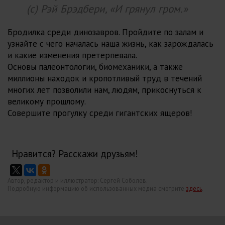
(с) Рэй Брэдбери, «И грянул гром.»
Бродилка среди динозавров. Пройдите по залам и
узнайте с чего началась наша жизнь, как зарождалась
и какие изменения претерпевала.
Основы палеонтологии, биомеханики, а также
миллионы находок и кропотливый труд в течений
многих лет позволили нам, людям, прикоснуться к
великому прошлому.
Совершите прогулку среди гигантских ящеров!
Нравится? Расскажи друзьям!
Автор, редактор и иллюстратор: Сергей Соболев.
Подробную информацию об использованных медиа смотрите
здесь
.