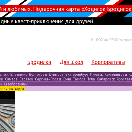
й и любимых. Подарочная карта «Ходилок Бродилок
дные квест-приключения для друзей.
С 10:00 до 22:00 по мос
Бродилки
Для школ
Корпоративы
ельск
Владимир
Волгоград
Дмитров
Екатеринбург
Ижевск
Калининград
К
ов
Самара
Саратов
Сергиев-Посад
Сочи
Тамбов
Тула
Хабаровск
Ярослав
ки
Автобродилки
арочная карта