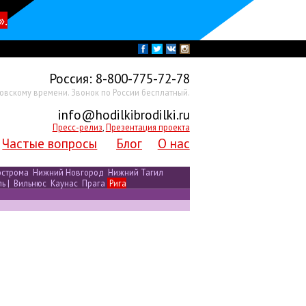
».
Россия:
8-800-775-72-78
ковскому времени. Звонок по России бесплатный.
info@hodilkibrodilki.ru
Пресс-релиз
,
Презентация проекта
Частые вопросы
Блог
О нас
острома
Нижний Новгород
Нижний Тагил
ль
|
Вильнюс
Каунас
Прага
Рига