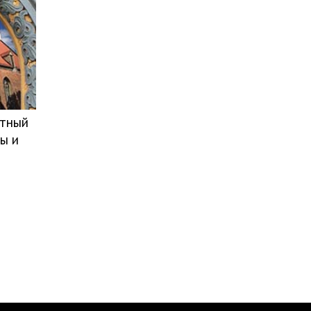
атный
ы и