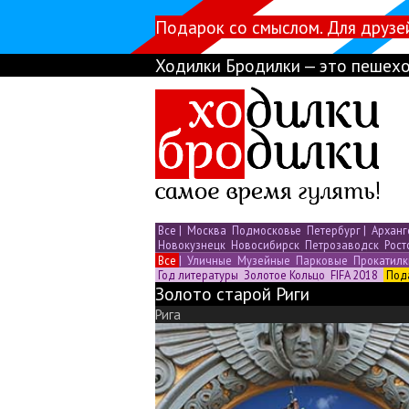
Подарок со смыслом. Для друзе
Ходилки Бродилки — это пешехо
Все
|
Москва
Подмосковье
Петербург
|
Арханг
Новокузнецк
Новосибирск
Петрозаводск
Рост
Все
|
Уличные
Музейные
Парковые
Прокатил
Год литературы
Золотое Кольцо
FIFA 2018
Под
Золото старой Риги
Рига