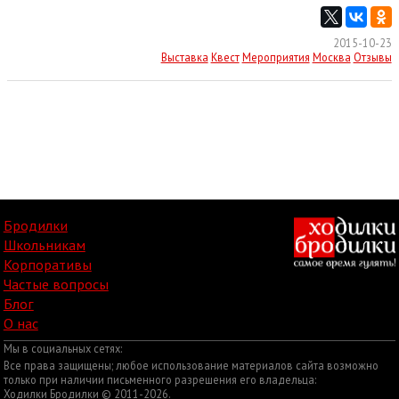
2015-10-23
Выставка
Квест
Мероприятия
Москва
Отзывы
Бродилки
Школьникам
Корпоративы
Частые вопросы
Блог
О нас
Мы в социальных сетях:
Все права защищены; любое использование материалов сайта возможно
только при наличии письменного разрешения его владельца:
Ходилки Бродилки © 2011-2026.