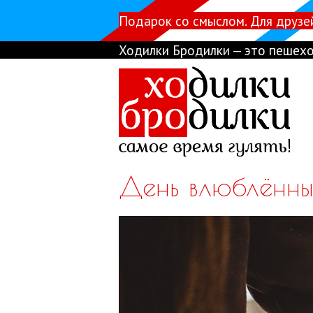
Подарок со смыслом. Для друзе
Ходилки Бродилки — это пешехо
День влюблённы