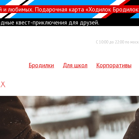
й и любимых. Подарочная карта «Ходилок Бродилок
дные квест-приключения для друзей.
С 10:00 до 22:00 по мос
Бродилки
Для школ
Корпоративы
х