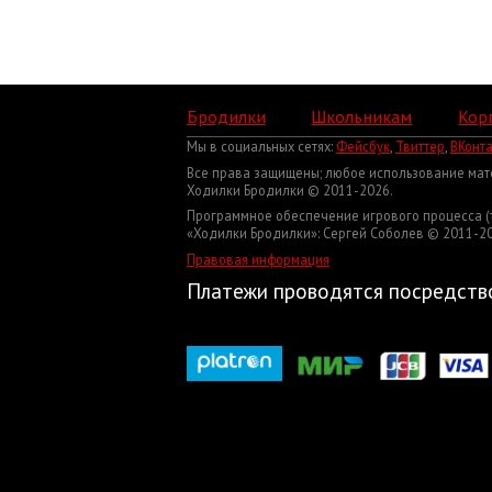
Бродилки
Школьникам
Кор
Мы в социальных сетях:
Фейсбук
,
Твиттер
,
ВКонта
Все права защищены; любое использование мат
Ходилки Бродилки © 2011-2026.
Программное обеспечение игрового процесса (т
«Ходилки Бродилки»: Сергей Соболев © 2011-20
Правовая информация
Платежи проводятся посредств