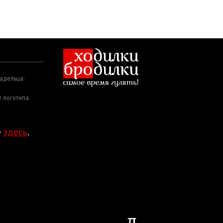
адельца:
е логотипа
е
здесь
.