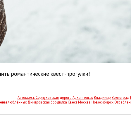
ить романтические квест-прогулки!
Автоквест: Серпуховская дорога
Архангельск
Владимир
Волгоград
еньвлюблённых
Дмитровская бродилка
Квест
Москва
Новосибирск
Ограблен