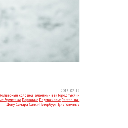
2016-02-12
Волшебный колодец
Галантный век
Город тысячи
ие Эрмитажа
Парковые
Подмосковье
Ростов-на-
Дону
Самара
Санкт-Петербург
Тула
Уличные