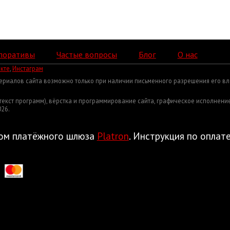
поративы
Частые вопросы
Блог
О нас
кте
,
Инстаграм
ериалов сайта возможно только при наличии письменного разрешения его вл
екст программ), вёрстка и программирование сайта, графическое исполнени
26.
ом платёжного шлюза
Platron
. Инструкция по оплат