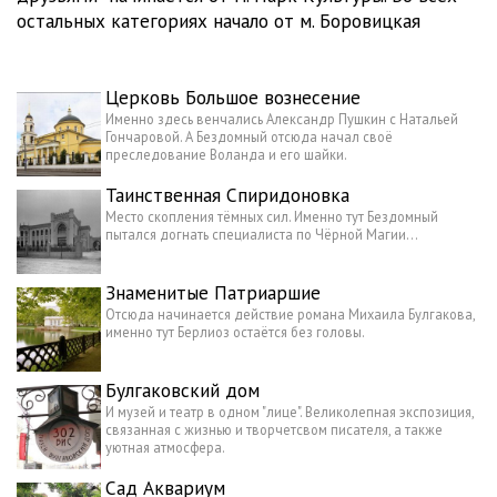
остальных категориях начало от м. Боровицкая
Церковь Большое вознесение
Именно здесь венчались Александр Пушкин с Натальей
Гончаровой. А Бездомный отсюда начал своё
преследование Воланда и его шайки.
Таинственная Спиридоновка
Место скопления тёмных сил. Именно тут Бездомный
пытался догнать специалиста по Чёрной Магии...
Знаменитые Патриаршие
Отсюда начинается действие романа Михаила Булгакова,
именно тут Берлиоз остаётся без головы.
Булгаковский дом
И музей и театр в одном "лице". Великолепная экспозиция,
связанная с жизнью и творчетсвом писателя, а также
уютная атмосфера.
Сад Аквариум