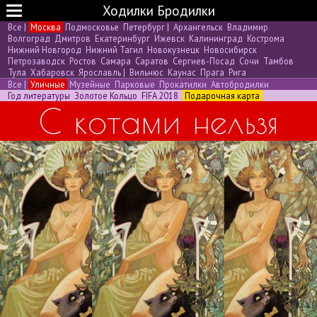
Ходилки Бродилки
Все
|
Москва
Подмосковье
Петербург
|
Архангельск
Владимир
Волгоград
Дмитров
Екатеринбург
Ижевск
Калининград
Кострома
Нижний Новгород
Нижний Тагил
Новокузнецк
Новосибирск
Петрозаводск
Ростов
Самара
Саратов
Сергиев-Посад
Сочи
Тамбов
Тула
Хабаровск
Ярославль
|
Вильнюс
Каунас
Прага
Рига
Все
|
Уличные
Музейные
Парковые
Прокатилки
Автобродилки
Год литературы
Золотое Кольцо
FIFA 2018
Подарочная карта
С котами нельзя