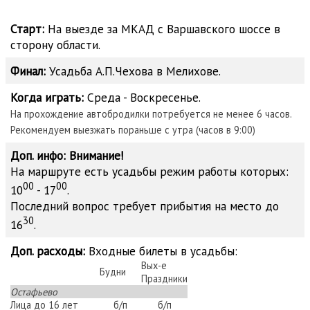
Старт:
На выезде за МКАД с Варшавского шоссе в
сторону области.
Финал:
Усадьба А.П.Чехова в Мелихове.
Когда играть:
Среда - Воскресенье.
На прохождение автобродилки потребуется не менее 6 часов.
Рекомендуем выезжать пораньше с утра (часов в 9:00)
Доп. инфо:
Внимание!
На маршруте есть усадьбы режим работы которых:
00
00
10
- 17
.
Последний вопрос требует прибытия на место до
30
16
.
Доп. расходы:
Входные билеты в усадьбы:
Вых-е
Будни
Праздники
Остафьево
Лица до 16 лет
б/п
б/п