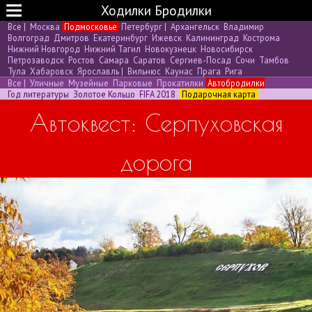
Ходилки Бродилки
Все
|
Москва
Подмосковье
Петербург
|
Архангельск
Владимир
Волгоград
Дмитров
Екатеринбург
Ижевск
Калининград
Кострома
Нижний Новгород
Нижний Тагил
Новокузнецк
Новосибирск
Петрозаводск
Ростов
Самара
Саратов
Сергиев-Посад
Сочи
Тамбов
Тула
Хабаровск
Ярославль
|
Вильнюс
Каунас
Прага
Рига
Все
|
Уличные
Музейные
Парковые
Прокатилки
Автобродилки
Год литературы
Золотое Кольцо
FIFA 2018
Подарочная карта
Автоквест: Серпуховская
дорога