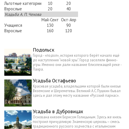
Льготные категории
10
20
Взрослые
20
40
Усадьба А. П. Чехова
Май-Сент
Окт-Апр
Учащиеся
130
90
Взрослые
160
120
Подольск
Город - «подол», история которого берёт начало ещё
до наступления "новой эры". Город заселяли финно-
угры. Именно они дали название близлежащей реке -
Пахра.
Усадьба Остафьево
Красивая усадьба, владельцами которой были князья
Вяземские и Шереметевы. Великий А.С.Пушкин бывал
здесь и дал этому месту название «Русский парнас».
Усадьба в Дубровицах
Основана князем Борисом Голицыным. Здесь же князь
построил причудливую Знаменскую церковь — смесь
традиционного русского зодчества с итальянским