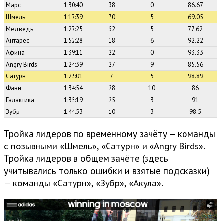
Марс
1:30:40
38
0
86.67
Шмель
1:17:39
70
5
69.05
Медведь
1:27:25
52
5
77.62
Антарес
1:52:28
18
6
92.22
Афина
1:39:11
22
0
93.33
Angry Birds
1:24:39
27
9
85.56
Сатурн
1:23:01
7
5
98.89
Фавн
1:34:54
28
10
86
Галактика
1:35:19
25
3
91
Зубр
1:44:53
10
3
98.5
Тройка лидеров по временному зачёту — команды
с позывными «Шмель», «Сатурн» и «Angry Birds».
Тройка лидеров в общем зачёте (здесь
учитывались только ошибки и взятые подсказки)
— команды «Сатурн», «Зубр», «Акула».