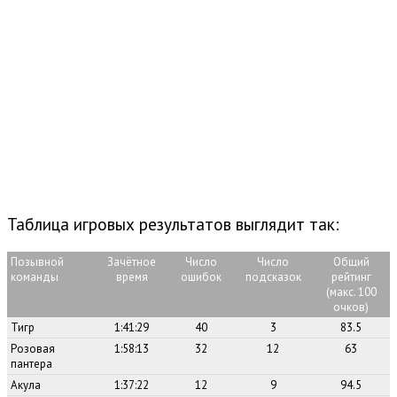
Таблица игровых результатов выглядит так:
Позывной
Зачётное
Число
Число
Общий
команды
время
ошибок
подсказок
рейтинг
(макс. 100
очков)
Тигр
1:41:29
40
3
83.5
Розовая
1:58:13
32
12
63
пантера
Акула
1:37:22
12
9
94.5