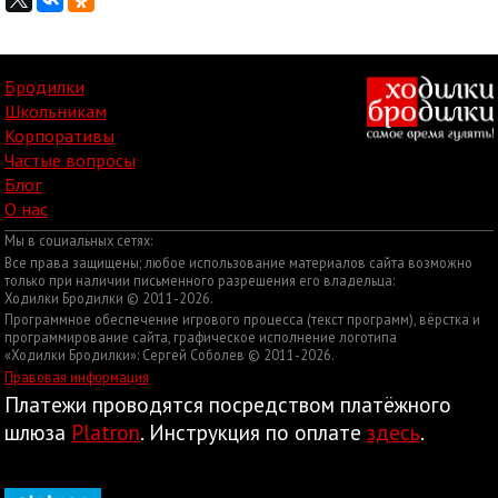
Бродилки
Школьникам
Корпоративы
Частые вопросы
Блог
О нас
Мы в социальных сетях:
Все права защищены; любое использование материалов сайта возможно
только при наличии письменного разрешения его владельца:
Ходилки Бродилки © 2011-2026.
Программное обеспечение игрового процесса (текст программ), вёрстка и
программирование сайта, графическое исполнение логотипа
«Ходилки Бродилки»: Сергей Соболев © 2011-2026.
Правовая информация
Платежи проводятся посредством платёжного
шлюза
Platron
. Инструкция по оплате
здесь
.