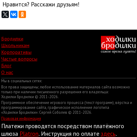
Нравится? Расскажи друзьям!
Бродилки
Школьникам
Корпоративы
Частые вопросы
Блог
О нас
Мы в социальных сетях:
Все права защищены; любое использование материалов сайта возможно
только при наличии письменного разрешения его владельца:
Ходилки Бродилки © 2011-2026.
Программное обеспечение игрового процесса (текст программ), вёрстка и
программирование сайта, графическое исполнение логотипа
«Ходилки Бродилки»: Сергей Соболев © 2011-2026.
Правовая информация
Платежи проводятся посредством платёжного
шлюза
Platron
. Инструкция по оплате
здесь
.