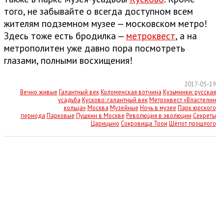
того, не забывайте о всегда доступном всем
жителям подземном музее — московском метро!
Здесь тоже есть бродилка —
метроквест
, а на
метрополитен уже давно пора посмотреть
глазами, полными восхищения!
2017-05-19
Вечно живые
Галантный век
Коломенская вотчина
Кузьминки: русская
усадьба
Кусково: галантный век
Метроквест «Властелин
кольца»
Москва
Музейные
Ночь в музее
Парк юрского
периода
Парковые
Пушкин в Москве
Революция в эволюции
Секреты
Царицыно
Сокровища Трои
Шёпот прошлого