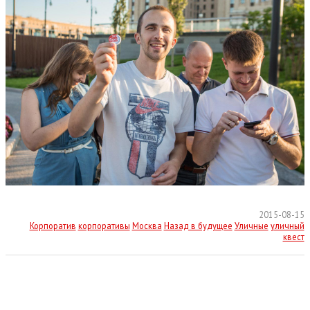
2015-08-15
Корпоратив
корпоративы
Москва
Назад в будущее
Уличные
уличный
квест