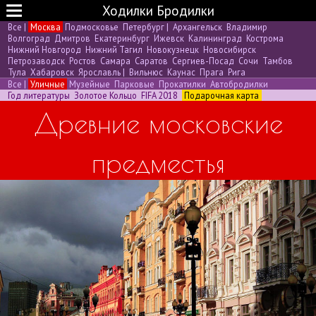
Ходилки Бродилки
Все
|
Москва
Подмосковье
Петербург
|
Архангельск
Владимир
Волгоград
Дмитров
Екатеринбург
Ижевск
Калининград
Кострома
Нижний Новгород
Нижний Тагил
Новокузнецк
Новосибирск
Петрозаводск
Ростов
Самара
Саратов
Сергиев-Посад
Сочи
Тамбов
Тула
Хабаровск
Ярославль
|
Вильнюс
Каунас
Прага
Рига
Все
|
Уличные
Музейные
Парковые
Прокатилки
Автобродилки
Год литературы
Золотое Кольцо
FIFA 2018
Подарочная карта
Древние московские
предместья