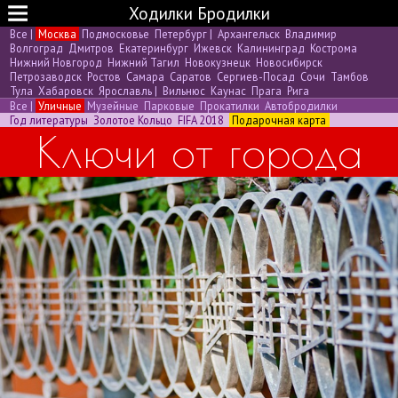
Ходилки Бродилки
Все
|
Москва
Подмосковье
Петербург
|
Архангельск
Владимир
Волгоград
Дмитров
Екатеринбург
Ижевск
Калининград
Кострома
Нижний Новгород
Нижний Тагил
Новокузнецк
Новосибирск
Петрозаводск
Ростов
Самара
Саратов
Сергиев-Посад
Сочи
Тамбов
Тула
Хабаровск
Ярославль
|
Вильнюс
Каунас
Прага
Рига
Все
|
Уличные
Музейные
Парковые
Прокатилки
Автобродилки
Год литературы
Золотое Кольцо
FIFA 2018
Подарочная карта
Ключи от города