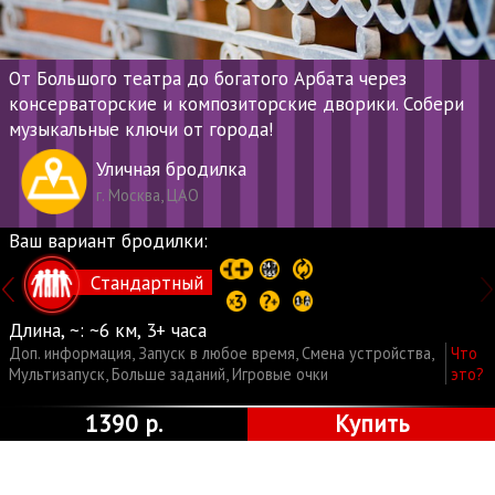
От Большого театра до богатого Арбата через
консерваторские и композиторские дворики. Собери
музыкальные ключи от города!
Уличная бродилка
г. Москва, ЦАО
Ваш вариант бродилки:
Стандартный
Длина, ~:
~6 км, 3+ часа
Доп. информация
,
Запуск в любое время
,
Смена устройства
,
Что
Мультизапуск
,
Больше заданий
,
Игровые очки
это?
1390 р.
Купить