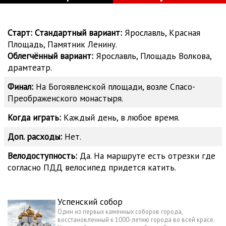
Старт:
Стандартный вариант:
Ярославль, Красная
Площадь, Памятник Ленину.
Облегчённый вариант:
Ярославль, Площадь Волкова,
драмтеатр.
Финал:
На Богоявленской площади, возле Спасо-
Преображенского монастыря.
Когда играть:
Каждый день, в любое время.
Доп. расходы:
Нет.
Велодоступность:
Да. На маршруте есть отрезки где
согласно ПДД велосипед придется катить.
Успенский собор
Один из первых каменных соборов города,
восстановленный к 1000-летию города во всей красе.