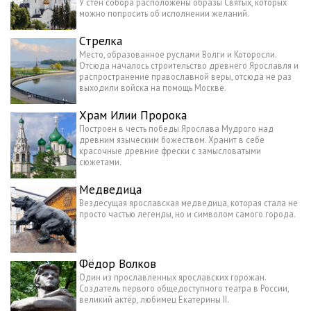
У стен собора расположены образы Святых, которых
можно попросить об исполнении желаний.
Стрелка
Место, образованное руслами Волги и Которосли.
Отсюда началось строительство древнего Ярославля и
распространение православной веры, отсюда не раз
выходили войска на помощь Москве.
Храм Илии Пророка
Построен в честь победы Ярослава Мудрого над
древним языческим божеством. Хранит в себе
красочные древние фрески с замысловатыми
сюжетами.
Медведица
Вездесущая ярославская медведица, которая стала не
просто частью легенды, но и символом самого города.
Фёдор Волков
Один из прославленных ярославских горожан.
Создатель первого общедоступного театра в России,
великий актёр, любимец Екатерины II.