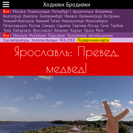
Ходилки Бродилки
Все
|
Москва
Подмосковье
Петербург
|
Архангельск
Владимир
Волгоград
Дмитров
Екатеринбург
Ижевск
Калининград
Кострома
Нижний Новгород
Нижний Тагил
Новокузнецк
Новосибирск
Петрозаводск
Ростов
Самара
Саратов
Сергиев-Посад
Сочи
Тамбов
Тула
Хабаровск
Ярославль
|
Вильнюс
Каунас
Прага
Рига
Все
|
Уличные
Музейные
Парковые
Прокатилки
Автобродилки
Год литературы
Золотое Кольцо
FIFA 2018
Подарочная карта
Ярославль: Превед,
медвед!