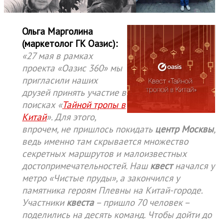
Ольга Марголина
(маркетолог ГК Оазис):
«27 мая в рамках
проекта «Оазис 360» мы
пригласили наших
друзей принять участие в
поисках «
Тайной тропы в
Китай
». Для этого,
впрочем, не пришлось покидать
центр Москвы
,
ведь именно там скрывается множество
секретных маршрутов и малоизвестных
достопримечательностей. Наш
квест
начался у
метро «Чистые пруды», а закончился у
памятника героям Плевны на Китай-городе.
Участники
квеста
– пришло 70 человек –
поделились на десять команд. Чтобы дойти до