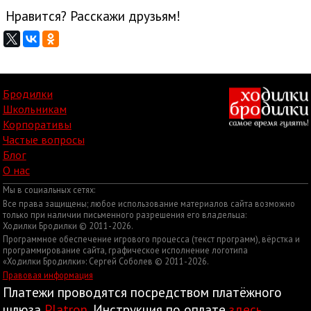
Нравится? Расскажи друзьям!
Бродилки
Школьникам
Корпоративы
Частые вопросы
Блог
О нас
Мы в социальных сетях:
Все права защищены; любое использование материалов сайта возможно
только при наличии письменного разрешения его владельца:
Ходилки Бродилки © 2011-2026.
Программное обеспечение игрового процесса (текст программ), вёрстка и
программирование сайта, графическое исполнение логотипа
«Ходилки Бродилки»: Сергей Соболев © 2011-2026.
Правовая информация
Платежи проводятся посредством платёжного
шлюза
Platron
. Инструкция по оплате
здесь
.