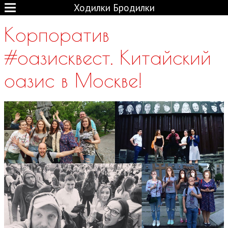
Ходилки Бродилки
Корпоратив
#оазисквест. Китайский
оазис в Москве!