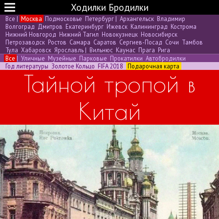
Ходилки Бродилки
Все
|
Москва
Подмосковье
Петербург
|
Архангельск
Владимир
Волгоград
Дмитров
Екатеринбург
Ижевск
Калининград
Кострома
Нижний Новгород
Нижний Тагил
Новокузнецк
Новосибирск
Петрозаводск
Ростов
Самара
Саратов
Сергиев-Посад
Сочи
Тамбов
Тула
Хабаровск
Ярославль
|
Вильнюс
Каунас
Прага
Рига
Все
|
Уличные
Музейные
Парковые
Прокатилки
Автобродилки
Год литературы
Золотое Кольцо
FIFA 2018
Подарочная карта
Тайной тропой в
Китай