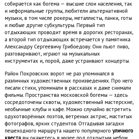
собирается как богема — высшие слои населения, так
и неформальные группы, любители альтернативной
музыки, в том числе рокеры, металлисты, панки, готы
и любые другие субкультуры. Первый тип
отдыхающих проводит время в дорогих ресторанах,
а второй тип отдыхающих встречается у памятника
Александру Сергеевичу Грибоедову. Они пьют пиво,
разговаривают, играют на музыкальных
инструментах и, порой, даже устраивают концерты.
Район Покровских ворот не раз упоминался в
различных художественных произведениях. Про него
писали стихи, упоминали в рассказах и даже снимали
фильмы. Пространства московской богемы — здесь
сосредоточены сквоты, художественный мастерские,
необычные клубы и кафе. Можно случайно встретить
одухотворённых поэтов, ветреных актрис, маститых
фотографов, ярких студентов. Отгадывая загадки
пешеходного маршрута нашего популярного
уличного
квеста
вы окажетесь в музее под открытым небом,