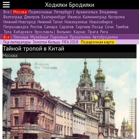
Ходилки Бродилки
Все
|
Москва
Подмосковье
Петербург
|
Архангельск
Владимир
Волгоград
Дмитров
Екатеринбург
Ижевск
Калининград
Кострома
Нижний Новгород
Нижний Тагил
Новокузнецк
Новосибирск
Петрозаводск
Ростов
Самара
Саратов
Сергиев-Посад
Сочи
Тамбов
Тула
Хабаровск
Ярославль
|
Вильнюс
Каунас
Прага
Рига
Все
|
Уличные
Музейные
Парковые
Прокатилки
Автобродилки
Год литературы
Золотое Кольцо
FIFA 2018
Подарочная карта
Тайной тропой в Китай
Москва