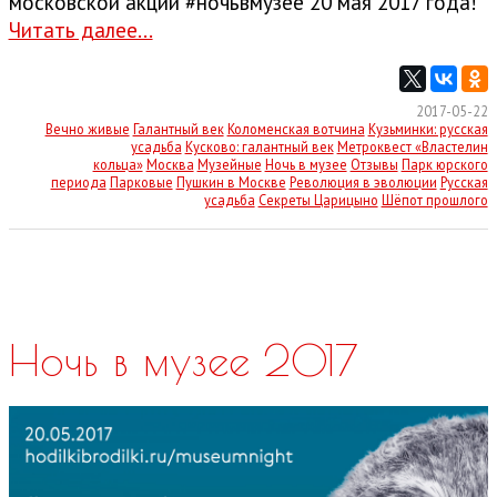
московской акции #ночьвмузее 20 мая 2017 года!
Читать далее...
2017-05-22
Вечно живые
Галантный век
Коломенская вотчина
Кузьминки: русская
усадьба
Кусково: галантный век
Метроквест «Властелин
кольца»
Москва
Музейные
Ночь в музее
Отзывы
Парк юрского
периода
Парковые
Пушкин в Москве
Революция в эволюции
Русская
усадьба
Секреты Царицыно
Шёпот прошлого
Ночь в музее 2017