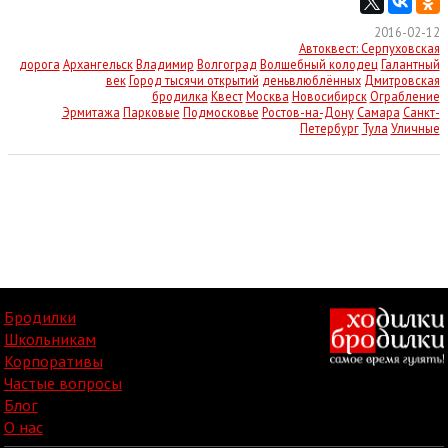
2016-02-12
Автоквест: Серпуховская
дорога
Архангельск
Владимир
Волгоград
Волшебный колодец
Галантный
век
Город тысячи открытий
деньвлюблённых
Дмитровская
бродилка
Квест
Москва
Новосибирск
Ограбление
Эрмитажа
Парковые
Подмосковье
Ростов-на-Дону
Самара
Санкт-
Петербург
Тула
Уличные
Бродилки
Школьникам
Корпоративы
Частые вопросы
Блог
О нас