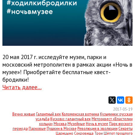
20 мая 2017 г. исследуйте музеи, парки и
московский метрополитен в рамках акции «Ночь в
музее»! Приобретайте бесплатные квест-
бродилки!
Читать далее...
2017-05-19
Вечно живые
Галантный век
Коломенская вотчина
Кузьминки: русская
усадьба
Кусково: галантный век
Метроквест «Властелин
кольца»
Москва
Музейные
Ночь в музее
Парк юрского
периода
Парковые
Пушкин в Москве
Революция в эволюции
Секреты
Царицыно
Сокровища Трои
Шёпот прошлого