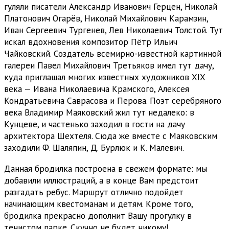
гуляли писатели Александр Иванович Герцен, Николай
Платонович Огарёв, Николай Михайлович Карамзин,
Иван Сергеевич Тургенев, Лев Николаевич Толстой. Тут
искал вдохновения композитор Пётр Ильич
Чайковский. Создатель всемирно-известной картинной
галереи Павел Михайлович Третьяков имел тут дачу,
куда приглашал многих известных художников XIX
века — Ивана Николаевича Крамского, Алексея
Кондратьевича Саврасова и Перова. Поэт серебряного
века Владимир Маяковский жил тут недалеко: в
Кунцеве, и частенько заходил в гости на дачу
архитектора Шехтеля. Сюда же вместе с Маяковским
заходили Ф. Шаляпин, Д. Бурлюк и К. Малевич.
Данная бродилка построена в свежем формате: мы
добавили иллюстраций, а в конце Вам предстоит
разгадать ребус. Маршрут отлично подойдет
начинающим квестоманам и детям. Кроме того,
бродилка прекрасно дополнит Вашу прогулку в
тенистом парке. Скучно не будет никому!