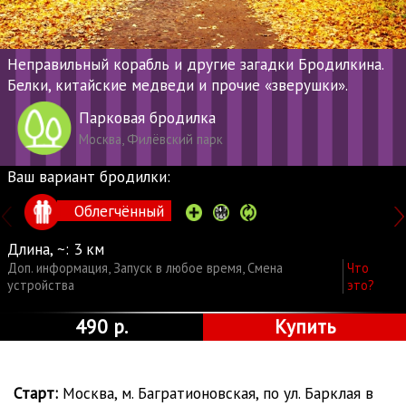
Неправильный корабль и другие загадки Бродилкина.
Белки, китайские медведи и прочие «зверушки».
Парковая бродилка
Москва, Филёвский парк
Ваш вариант бродилки:
Облегчённый
Длина, ~:
3 км
Доп. информация
,
Запуск в любое время
,
Смена
Что
устройства
это?
490 р.
Купить
Старт:
Москва, м. Багратионовская, по ул. Барклая в