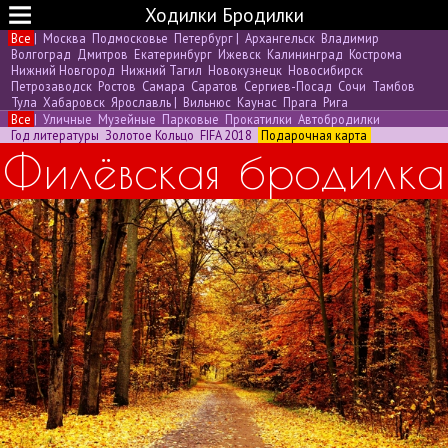
Ходилки Бродилки
Все
|
Москва
Подмосковье
Петербург
|
Архангельск
Владимир
Волгоград
Дмитров
Екатеринбург
Ижевск
Калининград
Кострома
Нижний Новгород
Нижний Тагил
Новокузнецк
Новосибирск
Петрозаводск
Ростов
Самара
Саратов
Сергиев-Посад
Сочи
Тамбов
Тула
Хабаровск
Ярославль
|
Вильнюс
Каунас
Прага
Рига
Все
|
Уличные
Музейные
Парковые
Прокатилки
Автобродилки
Год литературы
Золотое Кольцо
FIFA 2018
Подарочная карта
Филёвская бродилка