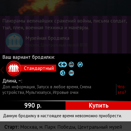
Панорамы величайших сражений войны, письма солдат,
тыл, плен, военная техника и манёвры.
Музейная бродилка
Москва, Центральный музей ВОВ
Ваш вариант бродилки:
Стандартный
Длина, ~:
Доп. информация
,
Запуск в любое время
,
Смена
Что
устройства
,
Мультизапуск
,
Игровые очки
это?
990 р.
Купить
Данную бродилку в настоящее время невозможно приобрести.
Старт:
Москва, м. Парк Победы, Центральный музей