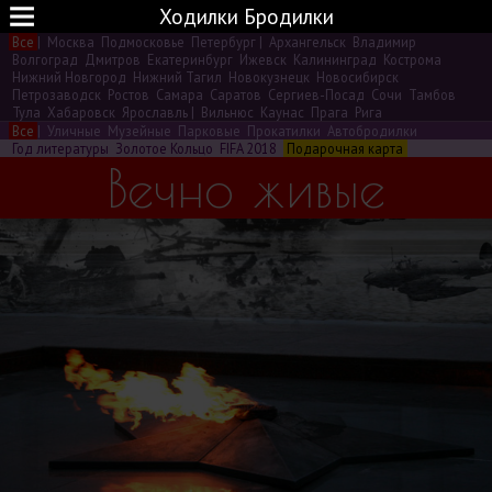
Ходилки Бродилки
Все
|
Москва
Подмосковье
Петербург
|
Архангельск
Владимир
Волгоград
Дмитров
Екатеринбург
Ижевск
Калининград
Кострома
Нижний Новгород
Нижний Тагил
Новокузнецк
Новосибирск
Петрозаводск
Ростов
Самара
Саратов
Сергиев-Посад
Сочи
Тамбов
Тула
Хабаровск
Ярославль
|
Вильнюс
Каунас
Прага
Рига
Все
|
Уличные
Музейные
Парковые
Прокатилки
Автобродилки
Год литературы
Золотое Кольцо
FIFA 2018
Подарочная карта
Вечно живые