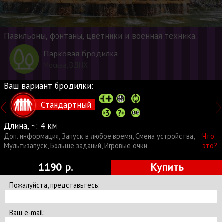
Павильоны, фонтаны, цветники и военная техника.
Парковая бродилка
Москва, ВДНХ
Ваш вариант бродилки:
Стандартный
Длина, ~:
4 км
Доп. информация
,
Запуск в любое время
,
Смена устройства
,
Что
Мультизапуск
,
Больше заданий
,
Игровые очки
это?
1190 р.
Купить
Пожалуйста, представьтесь:
Старт:
Москва, м. ВДНХ, главный вход на выставку.
Ваш e-mail: