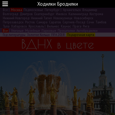
Ходилки Бродилки
Все
|
Москва
Подмосковье
Петербург
|
Архангельск
Владимир
Волгоград
Дмитров
Екатеринбург
Ижевск
Калининград
Кострома
Нижний Новгород
Нижний Тагил
Новокузнецк
Новосибирск
Петрозаводск
Ростов
Самара
Саратов
Сергиев-Посад
Сочи
Тамбов
Тула
Хабаровск
Ярославль
|
Вильнюс
Каунас
Прага
Рига
Все
|
Уличные
Музейные
Парковые
Прокатилки
Автобродилки
Год литературы
Золотое Кольцо
FIFA 2018
Подарочная карта
ВДНХ в цвете