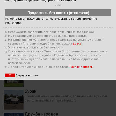
Вы получите Секретный код сразу после оплаты.
извинения за доставленные неудобства!
или
Мы обновляем нашу систему, поэтому данная опция временно
Кыргызстан
отключена.
Один из эффектных павильонов национальной культуры.
Здесь можно попробовать киргизский мёд и сухофрукты.
a. Необходимо заполнить все поля, отмеченные звёздочкой.
б. Мы гарантируем безопасность ваших личных данных.
в. Нажатие кнопки «Оплатить» переведёт вас на страницу оплаты
сервиса «
Платрон
»
(подробная инструкция
здесь
)
.
Вычислительная техника
г. Оплата осуществляется без комиссии.
До 1968 года носивший имя «Азербайджан». Фасад этого
д. После нажатия кнопки «Оплатить»/«Продолжить без оплаты» ваша
здания был скрыт долгое время навесными
информация будет передана «Ходилкам Бродилкам». Письмо с
конструкциями в стиле хай-тек.
инструкциями будет выслано на указанный вами адрес e-mail
автоматически.
е. Дополнительная информация в разделе
Частые вопросы
.
Юные натуралисты
В эпоху СССР здесь располагались залы юных техников,
Х
Свернуть это окно
животноводов, растениеводов и даже оранжерея.
Буран
Советский космический челнок, до недавнего времени
располагавшийся в Парке Горького.
Дружба народов