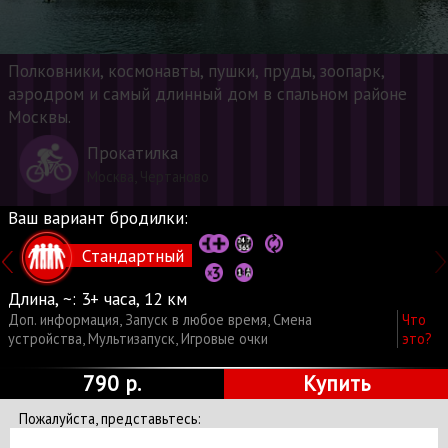
Полковники, космонавты, пушки, пруды, зоопарк,
аэродром и самый длинный дом в спальном районе
Москвы.
Прокатилка
Москва, Чертаново
Ваш вариант бродилки:
Стандартный
Длина, ~:
3+ часа, 12 км
Доп. информация
,
Запуск в любое время
,
Смена
Что
устройства
,
Мультизапуск
,
Игровые очки
это?
790 р.
Купить
Пожалуйста, представьтесь: