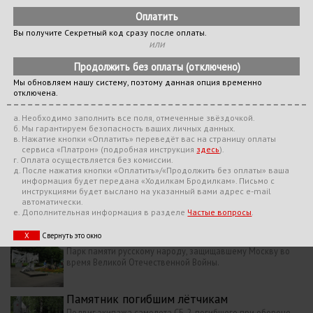
Велодоступность:
Да.
Вы получите Секретный код сразу после оплаты.
Велодорожки есть не везде. На маршруте имеются участки, где
или
велосипед придётся везти под руку. Все лестницы и подземные
переходы оборудованы пандусами.
Мы обновляем нашу систему, поэтому данная опция временно
отключена.
Храм Державной Иконы
a. Необходимо заполнить все поля, отмеченные звёздочкой.
Старая деревянная церковь, со временем
б. Мы гарантируем безопасность ваших личных данных.
в. Нажатие кнопки «Оплатить» переведёт вас на страницу оплаты
преобразовавшаяся в небольшой храм.
сервиса «
Платрон
»
(подробная инструкция
здесь
)
.
г. Оплата осуществляется без комиссии.
д. После нажатия кнопки «Оплатить»/«Продолжить без оплаты» ваша
Храм Троицы Живоначальной
информация будет передана «Ходилкам Бродилкам». Письмо с
Уютный бревенчатый храм, появившийся на этом месте в
инструкциями будет выслано на указанный вами адрес e-mail
2000-ых годах.
автоматически.
е. Дополнительная информация в разделе
Частые вопросы
.
Парк Победы
Х
Свернуть это окно
Парк памяти русскому народу, защищавшему Москву во
время Великой Отечественной Войны.
Памятник погибшим лётчикам
Подвиг экипажа самолета СБ-2, погибшего при обороне