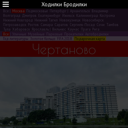
Ходилки Бродилки
Все
|
Москва
Подмосковье
Петербург
|
Архангельск
Владимир
Волгоград
Дмитров
Екатеринбург
Ижевск
Калининград
Кострома
Нижний Новгород
Нижний Тагил
Новокузнецк
Новосибирск
Петрозаводск
Ростов
Самара
Саратов
Сергиев-Посад
Сочи
Тамбов
Тула
Хабаровск
Ярославль
|
Вильнюс
Каунас
Прага
Рига
Все
|
Уличные
Музейные
Парковые
Прокатилки
Автобродилки
Год литературы
Золотое Кольцо
FIFA 2018
Подарочная карта
Чертаново