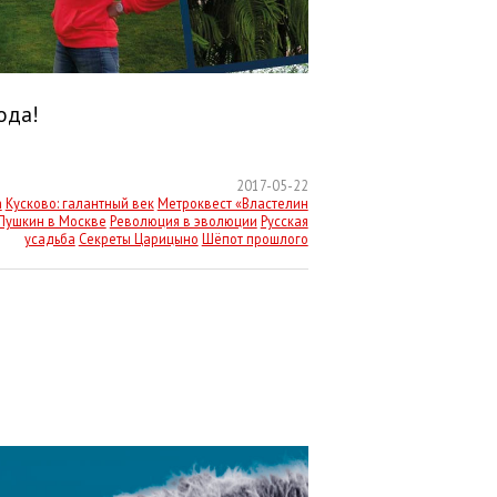
ода!
2017-05-22
а
Кусково: галантный век
Метроквест «Властелин
Пушкин в Москве
Революция в эволюции
Русская
усадьба
Секреты Царицыно
Шёпот прошлого