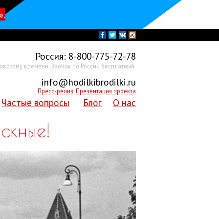
».
Россия:
8-800-775-72-78
ковскому времени. Звонок по России бесплатный.
info@hodilkibrodilki.ru
Пресс-релиз
,
Презентация проекта
Частые вопросы
Блог
О нас
скные!