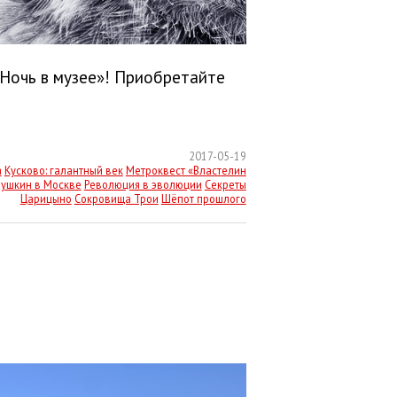
«Ночь в музее»! Приобретайте
2017-05-19
а
Кусково: галантный век
Метроквест «Властелин
ушкин в Москве
Революция в эволюции
Секреты
Царицыно
Сокровища Трои
Шёпот прошлого