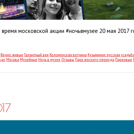
о время московской акции #ночьвмузее 20 мая 2017 г
Вечно живые
Галантный век
Коломенская вотчина
Кузьминки: русская усадьб
ца»
Москва
Музейные
Ночь в музее
Отзывы
Парк юрского периода
Парковые
17