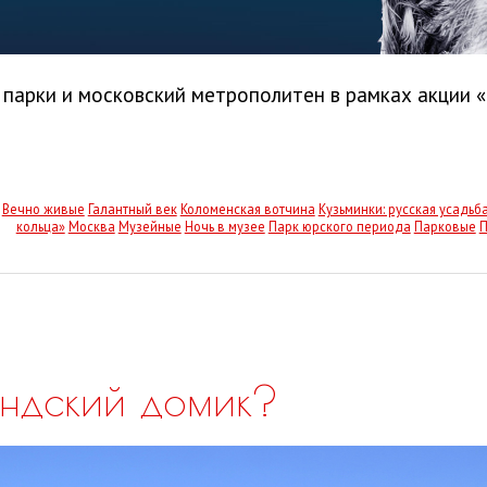
и, парки и московский метрополитен в рамках акции 
Вечно живые
Галантный век
Коломенская вотчина
Кузьминки: русская усадьб
кольца»
Москва
Музейные
Ночь в музее
Парк юрского периода
Парковые
П
андский домик?