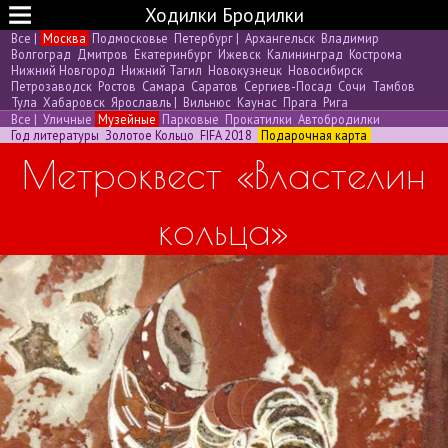
Ходилки Бродилки
Все
|
Москва
Подмосковье
Петербург
|
Архангельск
Владимир
Волгоград
Дмитров
Екатеринбург
Ижевск
Калининград
Кострома
Нижний Новгород
Нижний Тагил
Новокузнецк
Новосибирск
Петрозаводск
Ростов
Самара
Саратов
Сергиев-Посад
Сочи
Тамбов
Тула
Хабаровск
Ярославль
|
Вильнюс
Каунас
Прага
Рига
Все
|
Уличные
Музейные
Парковые
Прокатилки
Автобродилки
Год литературы
Золотое Кольцо
FIFA 2018
Подарочная карта
Метроквест «Властелин
кольца»